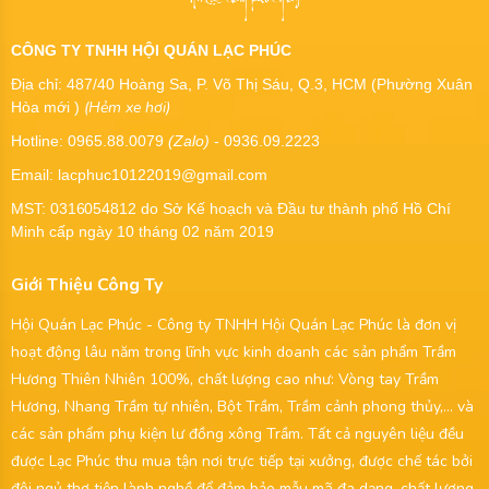
CÔNG TY TNHH HỘI QUÁN LẠC PHÚC
Địa chỉ: 487/40 Hoàng Sa, P. Võ Thị Sáu, Q.3, HCM (Phường Xuân
(Hẻm xe hơi)
Hòa mới )
Hotline: 0965.88.0079
(Zalo)
- 0936.09.2223
Email: lacphuc10122019@gmail.com
MST:
0316054812
do Sở Kế hoạch và Đầu tư thành phố Hồ Chí
Minh cấp ngày 10 tháng 02 năm 2019
Giới Thiệu Công Ty
Hội Quán Lạc Phúc - Công ty TNHH Hội Quán Lạc Phúc là đơn vị
hoạt động lâu năm trong lĩnh vực kinh doanh các sản phẩm Trầm
Hương Thiên Nhiên 100%, chất lượng cao như: Vòng tay Trầm
Hương, Nhang Trầm tự nhiên, Bột Trầm, Trầm cảnh phong thủy,... và
các sản phẩm phụ kiện lư đồng xông Trầm. Tất cả nguyên liệu đều
được Lạc Phúc thu mua tận nơi trực tiếp tại xưởng, được chế tác bởi
đội ngủ thợ tiện lành nghề để đảm bảo mẫu mã đa dạng, chất lượng