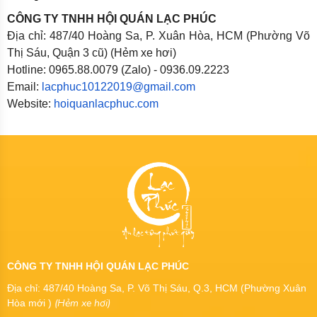
CÔNG TY TNHH HỘI QUÁN LẠC PHÚC
Địa chỉ: 487/40 Hoàng Sa, P. Xuân Hòa, HCM (Phường Võ
Thị Sáu, Quận 3 cũ) (Hẻm xe hơi)
Hotline: 0965.88.0079 (Zalo) - 0936.09.2223
Email:
lacphuc10122019@gmail.com
Website:
hoiquanlacphuc.com
CÔNG TY TNHH HỘI QUÁN LẠC PHÚC
Địa chỉ: 487/40 Hoàng Sa, P. Võ Thị Sáu, Q.3, HCM (Phường Xuân
(Hẻm xe hơi)
Hòa mới )