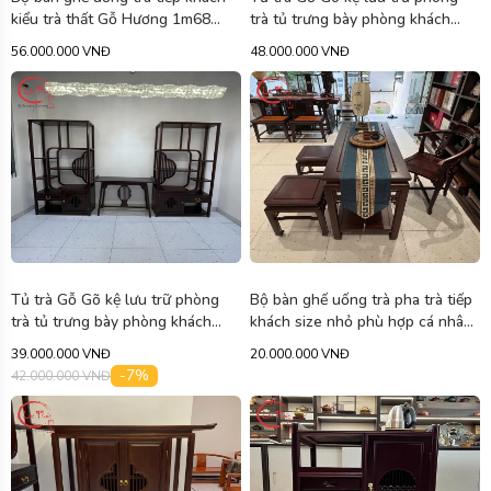
kiểu trà thất Gỗ Hương 1m68
trà tủ trưng bày phòng khách
BAN01
2mx3m BAN05
56.000.000 VNĐ
48.000.000 VNĐ
Tủ trà Gỗ Gõ kệ lưu trữ phòng
Bộ bàn ghế uống trà pha trà tiếp
trà tủ trưng bày phòng khách
khách size nhỏ phù hợp cá nhân
2mx3m BAN06
Gỗ Hương Lào 1m2 BAN04
39.000.000 VNĐ
20.000.000 VNĐ
-7%
42.000.000 VNĐ