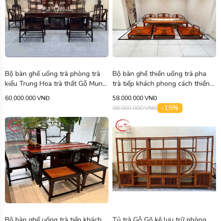
Bộ bàn ghế uống trà phòng trà
Bộ bàn ghế thiền uống trà pha
kiểu Trung Hoa trà thất Gỗ Mun
trà tiếp khách phong cách thiền
Nam Phi 2m06 BAN02
trà Gỗ Gõ 1m9 BAN03
60.000.000 VNĐ
58.000.000 VNĐ
-15%
68.000.000 VNĐ
Bộ bàn ghế uống trà tiếp khách
Tủ trà Gỗ Gõ kệ lưu trữ phòng