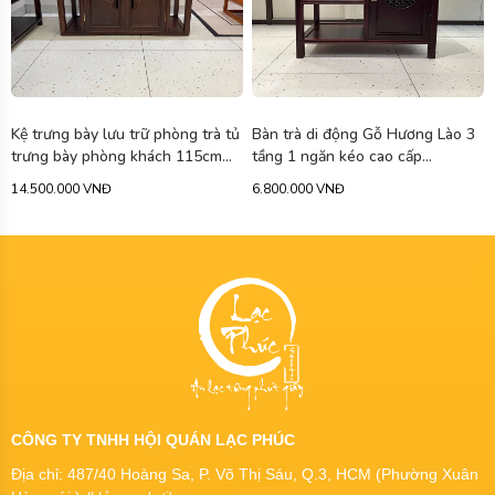
Kệ trưng bày lưu trữ phòng trà tủ
Bàn trà di động Gỗ Hương Lào 3
trưng bày phòng khách 115cm
tầng 1 ngăn kéo cao cấp
BAN07
44x68x70 KG35
14.500.000 VNĐ
6.800.000 VNĐ
CÔNG TY TNHH HỘI QUÁN LẠC PHÚC
Địa chỉ: 487/40 Hoàng Sa, P. Võ Thị Sáu, Q.3, HCM (Phường Xuân