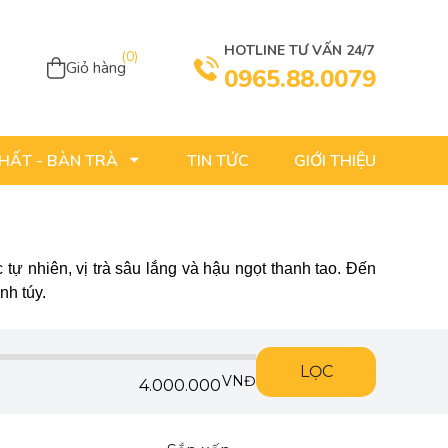
HOTLINE TƯ VẤN 24/7
(
0
)
Giỏ hàng
0965.88.0079
TIN TỨC
GIỚI THIỆU
THẤT - BÀN TRÀ
ự nhiên, vị trà sâu lắng và hậu ngọt thanh tao. Đến
nh túy.
LỌC
VNĐ
4.000.000