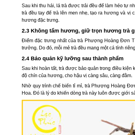
Sau khi thu hái, lá trà được trải đều để làm héo tự 
trà đều tay để trà lên men nhẹ, tạo ra hương và vị 
hương đặc trưng.
2.3 Không tẩm hương, giữ trọn hương trà 
Điểm đặc trưng nhất của trà Phượng Hoàng Đơn Tùn
trưởng. Do đó, mỗi mẻ trà đều mang một cá tính riêng
2.4 Bảo quản kỹ lưỡng sau thành phẩm
Sau khi hoàn tất, trà được bảo quản trong điều kiện
độ chín của hương, cho hậu vị càng sâu, càng đằm.
Nhờ quy trình chế biến tỉ mỉ, trà Phượng Hoàng Đơn 
Hoa. Đó là lý do khiến dòng trà này luôn được giới s