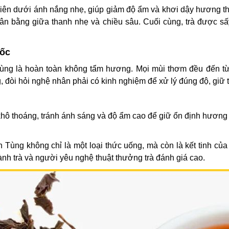
nhiên dưới ánh nắng nhẹ, giúp giảm độ ẩm và khơi dậy hương th
cân bằng giữa thanh nhẹ và chiều sâu. Cuối cùng, trà được sấy 
gốc
g là hoàn toàn không tẩm hương. Mọi mùi thơm đều đến từ c
, đòi hỏi nghệ nhân phải có kinh nghiệm để xử lý đúng độ, giữ t
 khô thoáng, tránh ánh sáng và độ ẩm cao để giữ ổn định hương
Tùng không chỉ là một loại thức uống, mà còn là kết tinh của
ành trà và người yêu nghệ thuật thưởng trà đánh giá cao.