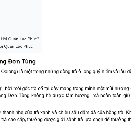
i Hội Quán Lạc Phúc?
Hội Quán Lạc Phúc
àng Đơn Tùng
olong) là một trong những dòng trà ô long quý hiếm và lâu 
, bởi mỗi gốc trà cổ tại đây mang trong mình một mùi hương đ
oàng Đơn Tùng không hề được tẩm hương, mà hoàn toàn giữ l
 thanh nhẹ của trà xanh và chiều sâu đậm đà của hồng trà. K
òng trà cao cấp, thường được giới sành trà lựa chọn để thưởng