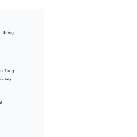
n thống
ơn Tùng
ốc cây
ng