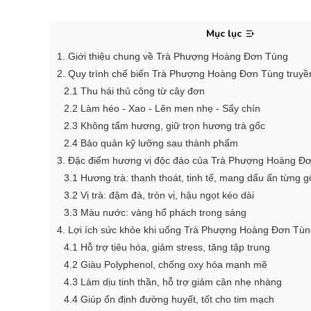
Mục lục
1. Giới thiệu chung về Trà Phượng Hoàng Đơn Tùng
2. Quy trình chế biến Trà Phượng Hoàng Đơn Tùng truyề
2.1 Thu hái thủ công từ cây đơn
2.2 Làm héo - Xao - Lên men nhẹ - Sấy chín
2.3 Không tẩm hương, giữ trọn hương trà gốc
2.4 Bảo quản kỹ lưỡng sau thành phẩm
3. Đặc điểm hương vị độc đáo của Trà Phượng Hoàng Đ
3.1 Hương trà: thanh thoát, tinh tế, mang dấu ấn từng g
3.2 Vị trà: đậm đà, tròn vị, hậu ngọt kéo dài
3.3 Màu nước: vàng hổ phách trong sáng
4. Lợi ích sức khỏe khi uống Trà Phượng Hoàng Đơn Tù
4.1 Hỗ trợ tiêu hóa, giảm stress, tăng tập trung
4.2 Giàu Polyphenol, chống oxy hóa mạnh mẽ
4.3 Làm dịu tinh thần, hỗ trợ giảm cân nhẹ nhàng
4.4 Giúp ổn định đường huyết, tốt cho tim mạch