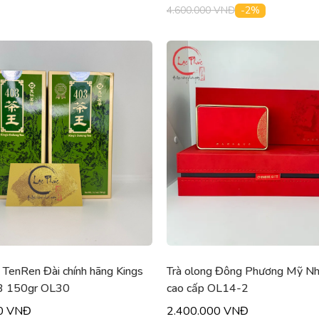
-2%
4.600.000 VNĐ
 TenRen Đài chính hãng Kings
Trà olong Đông Phương Mỹ Nh
3 150gr OL30
cao cấp OL14-2
0 VNĐ
2.400.000 VNĐ