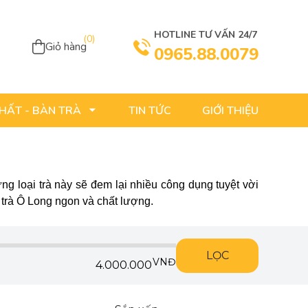
HOTLINE TƯ VẤN 24/7
(
0
)
Giỏ hàng
0965.88.0079
TIN TỨC
GIỚI THIỆU
THẤT - BÀN TRÀ
g loại trà này sẽ đem lại nhiều công dụng tuyệt vời
 trà Ô Long ngon và chất lượng.
LỌC
VNĐ
4.000.000