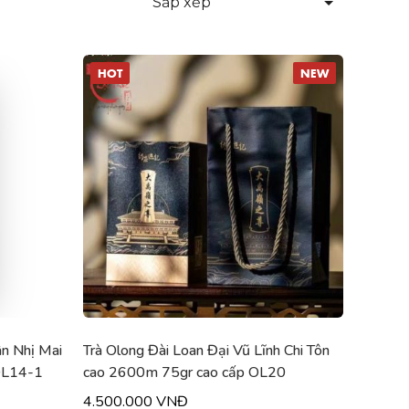
Sắp xếp
HOT
NEW
n Nhị Mai
Trà Olong Đài Loan Đại Vũ Lĩnh Chi Tôn
OL14-1
cao 2600m 75gr cao cấp OL20
4.500.000 VNĐ