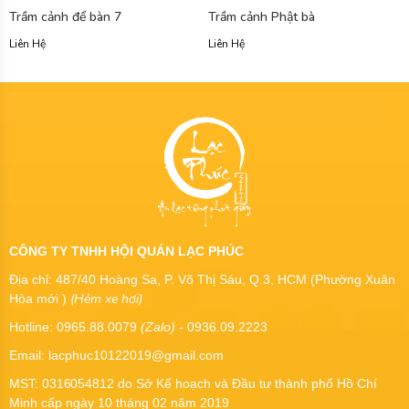
Trầm cảnh để bàn 7
Trầm cảnh Phật bà
Liên Hệ
Liên Hệ
CÔNG TY TNHH HỘI QUÁN LẠC PHÚC
Địa chỉ: 487/40 Hoàng Sa, P. Võ Thị Sáu, Q.3, HCM (Phường Xuân
(Hẻm xe hơi)
Hòa mới )
Hotline: 0965.88.0079
(Zalo)
- 0936.09.2223
Email: lacphuc10122019@gmail.com
MST:
0316054812
do Sở Kế hoạch và Đầu tư thành phố Hồ Chí
Minh cấp ngày 10 tháng 02 năm 2019