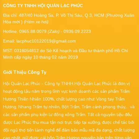
CÔNG TY TNHH HỘI QUÁN LẠC PHÚC
Địa chỉ: 487/40 Hoàng Sa, P. Võ Thị Sáu, Q.3, HCM (Phường Xuân
(Hẻm xe hơi)
Hòa mới )
Hotline: 0965.88.0079
(Zalo)
- 0936.09.2223
Email: lacphuc10122019@gmail.com
MST:
0316054812
do Sở Kế hoạch và Đầu tư thành phố Hồ Chí
Minh cấp ngày 10 tháng 02 năm 2019
Giới Thiệu Công Ty
Hội Quán Lạc Phúc - Công ty TNHH Hội Quán Lạc Phúc là đơn vị
hoạt động lâu năm trong lĩnh vực kinh doanh các sản phẩm Trầm
Hương Thiên Nhiên 100%, chất lượng cao như: Vòng tay Trầm
Hương, Nhang Trầm tự nhiên, Bột Trầm, Trầm cảnh phong thủy,... và
các sản phẩm phụ kiện lư đồng xông Trầm. Tất cả nguyên liệu đều
được Lạc Phúc thu mua tận nơi trực tiếp tại xưởng, được chế tác bởi
đội ngủ thợ tiện lành nghề để đảm bảo mẫu mã đa dạng, chất lượng
cao nhất, giữ được cái hồn Trầm Hương nguyên bản trên từng sản