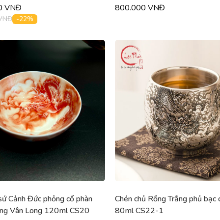
0 VNĐ
800.000 VNĐ
-22%
 VNĐ
sứ Cảnh Đức phỏng cổ phàn
Chén chủ Rồng Trắng phủ bạc 
ơng Vân Long 120ml CS20
80ml CS22-1