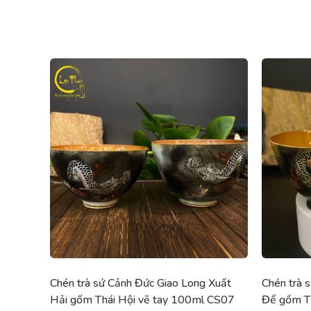
Chén trà sứ Cảnh Đức Giao Long Xuất
Chén trà 
Hải gốm Thái Hội vẽ tay 100ml CS07
Để gốm Th