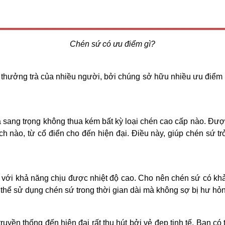
Chén sứ có ưu điểm gì?
hưởng trà của nhiều người, bởi chúng sở hữu nhiều ưu điểm nổ
à sang trọng không thua kém bất kỳ loại chén cao cấp nào. Được
ch nào, từ cổ điển cho đến hiện đại. Điều này, giúp chén sứ t
g với khả năng chịu được nhiệt độ cao. Cho nên chén sứ có kh
 thể sử dụng chén sứ trong thời gian dài mà không sợ bị hư hỏ
yền thống đến hiện đại rất thu hút bởi vẻ đẹp tinh tế. Bạn có