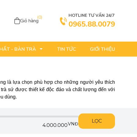
HOTLINE TƯ VẤN 24/7
(
0
)
Giỏ hàng
0965.88.0079
TIN TỨC
GIỚI THIỆU
THẤT - BÀN TRÀ
úng là lựa chọn phù hợp cho những người yêu thích
trà sứ được thiết kế độc đáo và chất lượng đến với
êu dùng.
LỌC
VNĐ
4.000.000