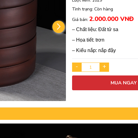
Lượt xem:
1029
Tình trạng:
Còn hàng
2.000.000 VNĐ
Giá bán:
– Chất liệu: Đất tử sa
– Họa tiết: trơn
– Kiểu nắp: nắp đậy
-
+
MUA NGAY