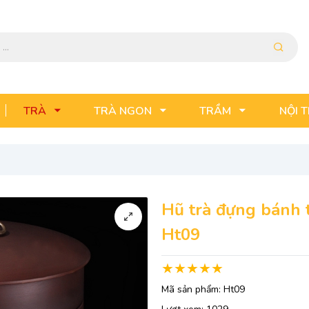
TRÀ
TRÀ NGON
TRẦM
NỘI 
Hũ trà đựng bánh tr
Ht09
Mã sản phẩm:
Ht09