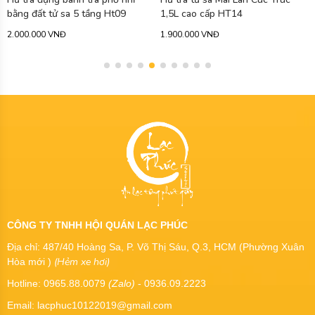
bằng đất tử sa 5 tầng Ht09
1,5L cao cấp HT14
2.000.000 VNĐ
1.900.000 VNĐ
CÔNG TY TNHH HỘI QUÁN LẠC PHÚC
Địa chỉ: 487/40 Hoàng Sa, P. Võ Thị Sáu, Q.3, HCM (Phường Xuân
(Hẻm xe hơi)
Hòa mới )
Hotline: 0965.88.0079
(Zalo)
- 0936.09.2223
Email: lacphuc10122019@gmail.com