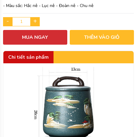
- Màu sắc: Hắc nê - Lục nê - Đoàn nê - Chu nê
-
+
MUA NGAY
THÊM VÀO GIỎ
Chi tiết sản phẩm