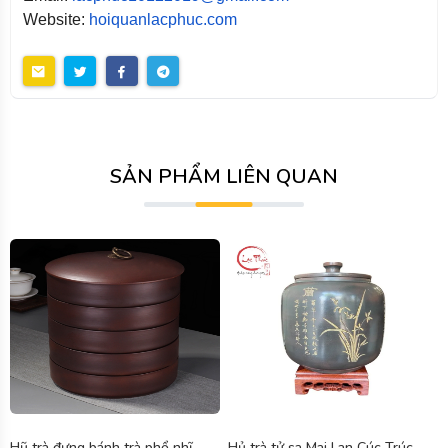
Website:
hoiquanlacphuc.com
SẢN PHẨM LIÊN QUAN
Hũ trà đựng bánh trà phổ nhĩ
Hủ trà tử sa Mai Lan Cúc Trúc