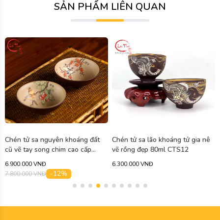
SẢN PHẨM LIÊN QUAN
Chén tử sa nguyên khoáng đất
Chén tử sa lão khoáng tử gia nê
cũ vẽ tay song chim cao cấp
vẽ rồng đẹp 80ml CTS12
150ml CTS27
6.900.000 VNĐ
6.300.000 VNĐ
-12%
7.800.000 VNĐ