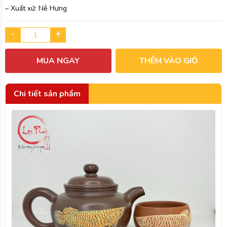
– Xuất xứ: Nê Hưng
-
+
MUA NGAY
THÊM VÀO GIỎ
Chi tiết sản phẩm