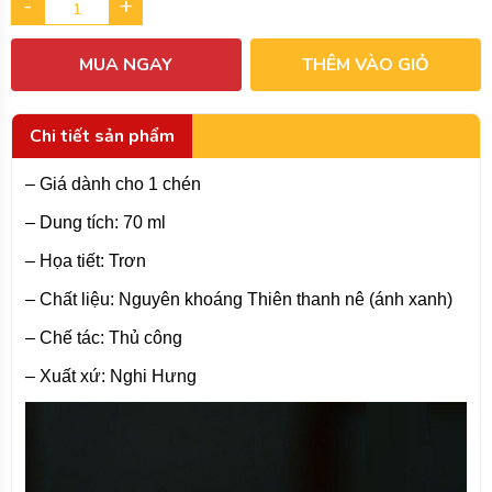
-
+
MUA NGAY
THÊM VÀO GIỎ
Chi tiết sản phẩm
– Giá dành cho 1 chén
– Dung tích: 70 ml
– Họa tiết: Trơn
– Chất liệu: Nguyên khoáng Thiên thanh nê (ánh xanh)
– Chế tác: Thủ công
– Xuất xứ: Nghi Hưng