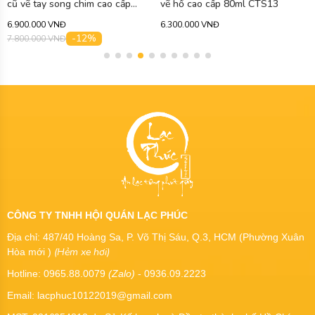
cũ vẽ tay song chim cao cấp
vẽ hổ cao cấp 80ml CTS13
150ml CTS27
6.900.000 VNĐ
6.300.000 VNĐ
-12%
7.800.000 VNĐ
CÔNG TY TNHH HỘI QUÁN LẠC PHÚC
Địa chỉ: 487/40 Hoàng Sa, P. Võ Thị Sáu, Q.3, HCM (Phường Xuân
(Hẻm xe hơi)
Hòa mới )
Hotline: 0965.88.0079
(Zalo)
- 0936.09.2223
Email: lacphuc10122019@gmail.com