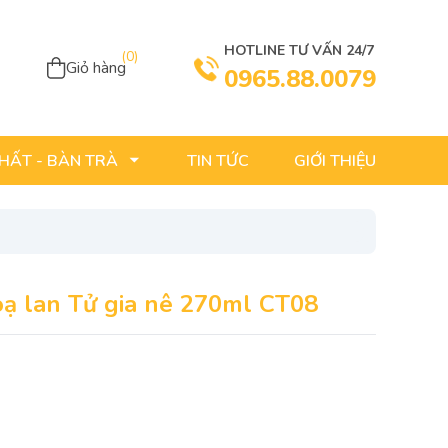
HOTLINE TƯ VẤN 24/7
(
0
)
Giỏ hàng
0965.88.0079
TIN TỨC
GIỚI THIỆU
THẤT - BÀN TRÀ
oạ lan Tử gia nê 270ml CT08