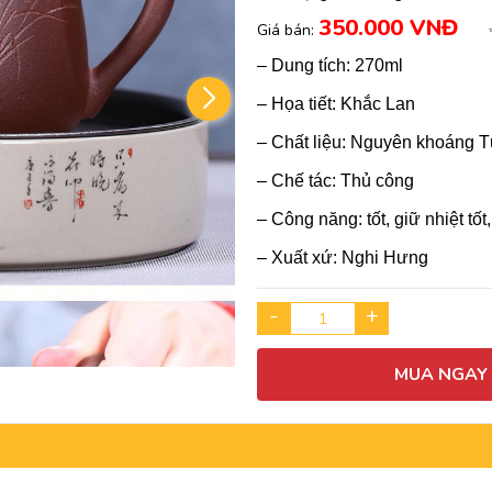
350.000 VNĐ
Giá bán:
– Dung tích: 270ml
– Họa tiết: Khắc Lan
– Chất liệu: Nguyên khoáng T
– Chế tác: Thủ công
– Công năng: tốt, giữ nhiệt tốt
– Xuất xứ: Nghi Hưng
-
+
MUA NGAY