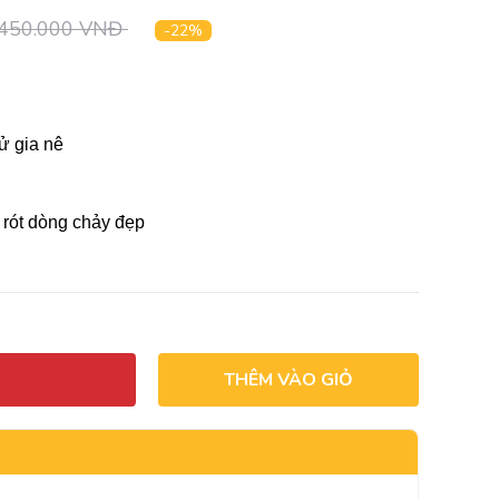
450.000 VNĐ
-22%
ử gia nê
, rót dòng chảy đẹp
THÊM VÀO GIỎ