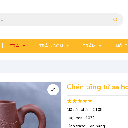
TRÀ
TRÀ NGON
TRẦM
NỘI 
Chén tống tử sa h
Mã sản phẩm:
CT08
Lượt xem:
1022
Tình trạng:
Còn hàng