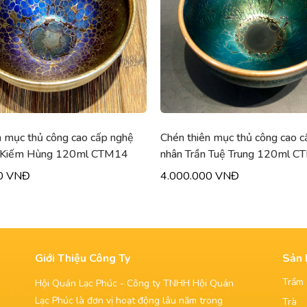
n mục thủ công cao cấp nghệ
Chén thiên mục giọt bạc hoa t
n Tuệ Trung 120ml CTM13
công đẹp 150ml CTM04
0 VNĐ
2.700.000 VNĐ
Giới Thiệu Công Ty
Sản
Trầm
Hội Quán Lạc Phúc - Công ty TNHH Hội Quán
Lạc Phúc là đơn vị hoạt động lâu năm trong
Trà