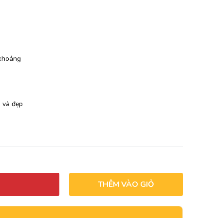
 khoáng
u và đẹp
THÊM VÀO GIỎ