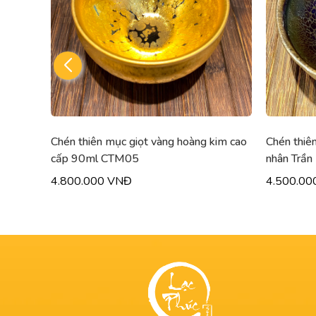
kim cao
Chén thiên mục thủ công cao cấp nghệ
Chén thiê
nhân Trần Kiếm Hùng 120ml CTM14
nhân Trầ
4.500.000 VNĐ
4.000.00