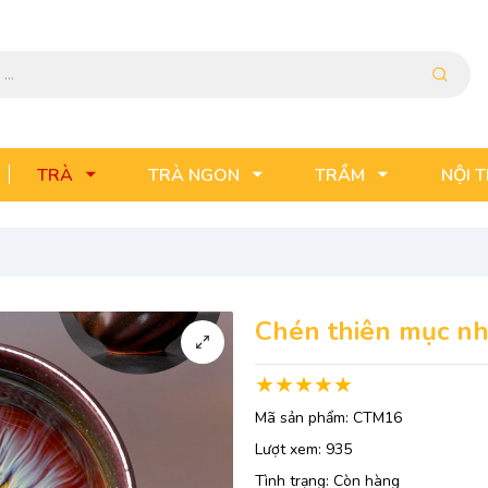
TRÀ
TRÀ NGON
TRẦM
NỘI 
Chén thiên mục n
Mã sản phẩm:
CTM16
Lượt xem:
935
Tình trạng:
Còn hàng