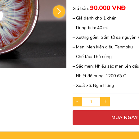
90.000 VNĐ
Giá bán:
– Giá dành cho 1 chén
– Dung tích: 40 ml
– Xương gốm: Gốm tử sa nguyên
– Men: Men kiến diêu Tenmoku
– Chế tác: Thủ công
– Sắc men: Nhiều sắc men lên đề
– Nhiệt độ nung: 1200 độ C
– Xuất xứ: Nghi Hưng
-
+
MUA NGAY