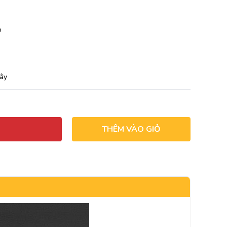
p
Tây
THÊM VÀO GIỎ