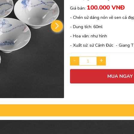
100.000 VNĐ
Giá bán:
- Chén sứ dáng nón vẽ sen cá đẹ
- Dung tích: 60ml
- Hoa văn: như hình
- Xuất sứ: sứ Cảnh Đức - Giang 
-
+
MUA NGAY