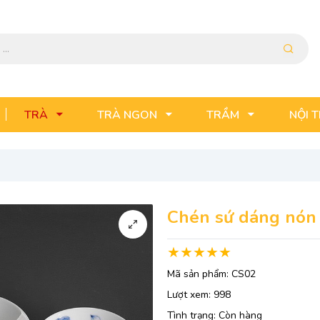
TRÀ
TRÀ NGON
TRẦM
NỘI 
Chén sứ dáng nón
Mã sản phẩm:
CS02
Lượt xem:
998
Tình trạng:
Còn hàng