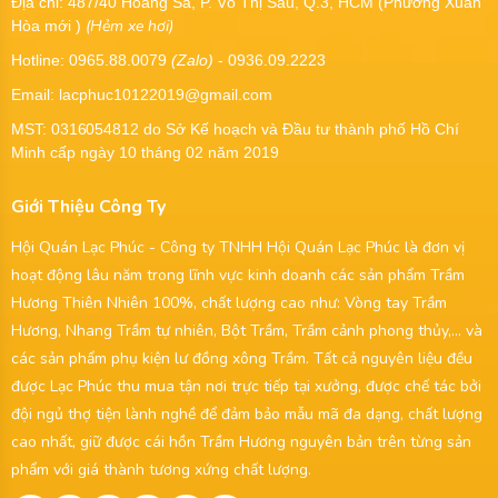
Địa chỉ: 487/40 Hoàng Sa, P. Võ Thị Sáu, Q.3, HCM (Phường Xuân
(Hẻm xe hơi)
Hòa mới )
Hotline: 0965.88.0079
(Zalo)
- 0936.09.2223
Email: lacphuc10122019@gmail.com
MST:
0316054812
do Sở Kế hoạch và Đầu tư thành phố Hồ Chí
Minh cấp ngày 10 tháng 02 năm 2019
Giới Thiệu Công Ty
Hội Quán Lạc Phúc - Công ty TNHH Hội Quán Lạc Phúc là đơn vị
hoạt động lâu năm trong lĩnh vực kinh doanh các sản phẩm Trầm
Hương Thiên Nhiên 100%, chất lượng cao như: Vòng tay Trầm
Hương, Nhang Trầm tự nhiên, Bột Trầm, Trầm cảnh phong thủy,... và
các sản phẩm phụ kiện lư đồng xông Trầm. Tất cả nguyên liệu đều
được Lạc Phúc thu mua tận nơi trực tiếp tại xưởng, được chế tác bởi
đội ngủ thợ tiện lành nghề để đảm bảo mẫu mã đa dạng, chất lượng
cao nhất, giữ được cái hồn Trầm Hương nguyên bản trên từng sản
phẩm với giá thành tương xứng chất lượng.