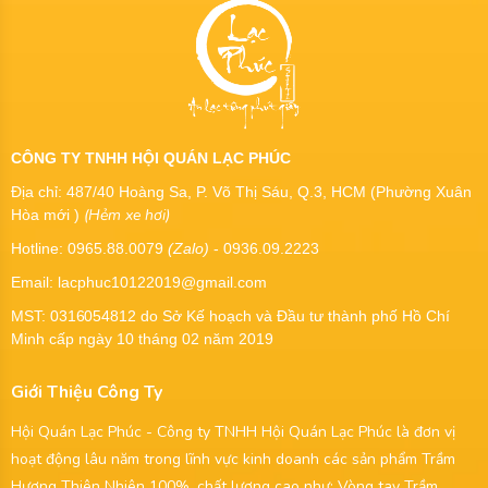
CÔNG TY TNHH HỘI QUÁN LẠC PHÚC
Địa chỉ: 487/40 Hoàng Sa, P. Võ Thị Sáu, Q.3, HCM (Phường Xuân
(Hẻm xe hơi)
Hòa mới )
Hotline: 0965.88.0079
(Zalo)
- 0936.09.2223
Email: lacphuc10122019@gmail.com
MST:
0316054812
do Sở Kế hoạch và Đầu tư thành phố Hồ Chí
Minh cấp ngày 10 tháng 02 năm 2019
Giới Thiệu Công Ty
Hội Quán Lạc Phúc - Công ty TNHH Hội Quán Lạc Phúc là đơn vị
hoạt động lâu năm trong lĩnh vực kinh doanh các sản phẩm Trầm
Hương Thiên Nhiên 100%, chất lượng cao như: Vòng tay Trầm