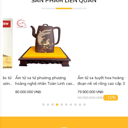
SẢN PHẨM LIÊN QUAN
Ấm tử sa tứ phương phượng
Ấm tử sa tuyết hoa hoàng kim
hoàng nghệ nhân Toàn Linh cao
đoạn nê vẽ rồng cao cấp 340ml
cấp 750ml ATS471
ATS463
80.000.000 VNĐ
79.900.000 VNĐ
-11%
90.000.000 VNĐ