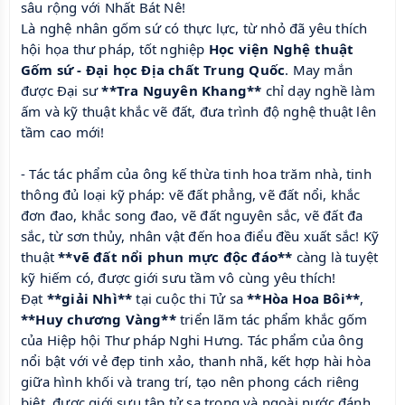
sâu rộng với Nhất Bát Nê!
Là nghệ nhân gốm sứ có thực lực, từ nhỏ đã yêu thích
hội họa thư pháp, tốt nghiệp
Học viện Nghệ thuật
Gốm sứ - Đại học Địa chất Trung Quốc
. May mắn
được Đại sư
**Tra Nguyên Khang**
chỉ dạy nghề làm
ấm và kỹ thuật khắc vẽ đất, đưa trình độ nghệ thuật lên
tầm cao mới!
- Tác tác phẩm của ông kế thừa tinh hoa trăm nhà, tinh
thông đủ loại kỹ pháp: vẽ đất phẳng, vẽ đất nổi, khắc
đơn đao, khắc song đao, vẽ đất nguyên sắc, vẽ đất đa
sắc, từ sơn thủy, nhân vật đến hoa điểu đều xuất sắc! Kỹ
thuật
**vẽ đất nổi phun mực độc đáo**
càng là tuyệt
kỹ hiếm có, được giới sưu tầm vô cùng yêu thích!
Đạt
**giải Nhì**
tại cuộc thi Tử sa
**Hòa Hoa Bôi**
,
**Huy chương Vàng**
triển lãm tác phẩm khắc gốm
của Hiệp hội Thư pháp Nghi Hưng. Tác phẩm của ông
nổi bật với vẻ đẹp tinh xảo, thanh nhã, kết hợp hài hòa
giữa hình khối và trang trí, tạo nên phong cách riêng
biệt, được giới sưu tập tử sa trong và ngoài nước đánh