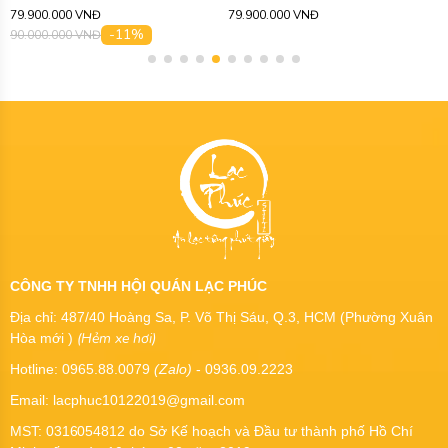
cao công 300ml ATS522
ATS271
79.900.000 VNĐ
65.000.000 VNĐ
CÔNG TY TNHH HỘI QUÁN LẠC PHÚC
Địa chỉ: 487/40 Hoàng Sa, P. Võ Thị Sáu, Q.3, HCM (Phường Xuân
(Hẻm xe hơi)
Hòa mới )
Hotline: 0965.88.0079
(Zalo)
- 0936.09.2223
Email: lacphuc10122019@gmail.com
MST:
0316054812
do Sở Kế hoạch và Đầu tư thành phố Hồ Chí