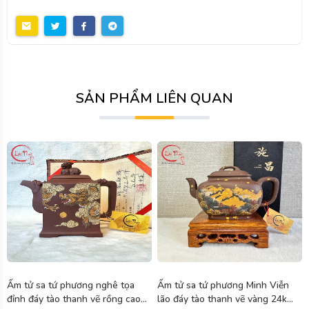
SẢN PHẨM LIÊN QUAN
HOT
NEW
Ấm tử sa tứ phương Minh Viễn
Ấm tử sao tập tư hồ lão tử nê
lão đáy tào thanh vẽ vàng 24k
đắp nổi rồng cao cấp 440ml