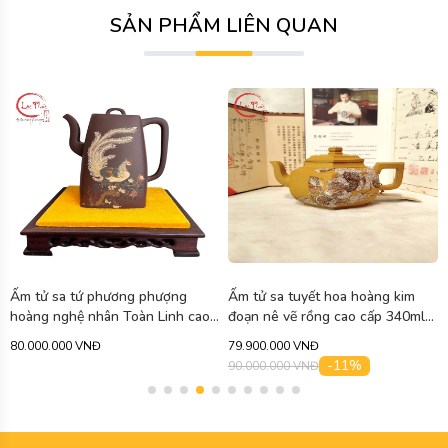
SẢN PHẨM LIÊN QUAN
Ấm tử sa tứ phương phượng
Ấm tử sa tuyết hoa hoàng kim
hoàng nghệ nhân Toàn Linh cao
đoạn nê vẽ rồng cao cấp 340ml
cấp 750ml ATS471
ATS463
80.000.000 VNĐ
79.900.000 VNĐ
-11%
90.000.000 VNĐ