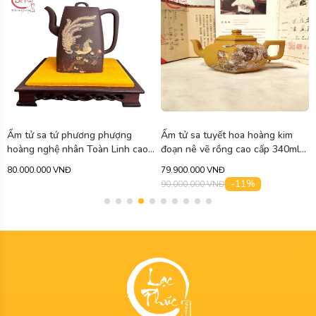
Ấm tử sa tứ phương phượng
Ấm tử sa tuyết hoa hoàng kim
hoàng nghệ nhân Toàn Linh cao
đoạn nê vẽ rồng cao cấp 340ml
cấp 750ml ATS471
ATS463
80.000.000 VNĐ
79.900.000 VNĐ
-11%
90.000.000 VNĐ