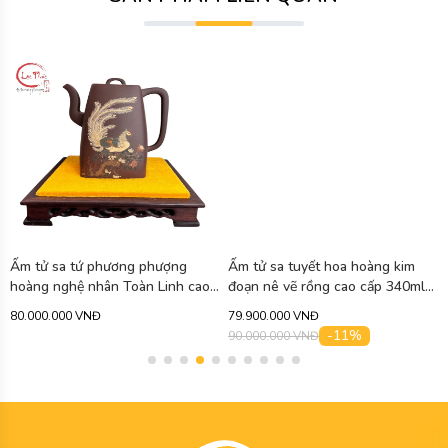
Ấm tử sa tứ phương phượng
Ấm tử sa tuyết hoa hoàng kim
hoàng nghệ nhân Toàn Linh cao
đoạn nê vẽ rồng cao cấp 340ml
cấp 750ml ATS471
ATS463
80.000.000 VNĐ
79.900.000 VNĐ
-11%
90.000.000 VNĐ