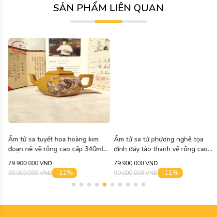
SẢN PHẨM LIÊN QUAN
Ấm tử sa tuyết hoa hoàng kim
Ấm tử sa tứ phương nghê tọa
đoạn nê vẽ rồng cao cấp 340ml
đỉnh đáy tào thanh vẽ rồng cao
ATS463
cấp 300ml ATS464
79.900.000 VNĐ
79.900.000 VNĐ
-11%
-11%
90.000.000 VNĐ
90.000.000 VNĐ