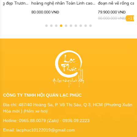
hoàng nghệ nhân Toàn Linh cao
đoạn nê vẽ rồng cao cấp 340ml
cấp 750ml ATS471
ATS463
80.000.000 VNĐ
79.900.000 VNĐ
-11%
90.000.000 VNĐ
CÔNG TY TNHH HỘI QUÁN LẠC PHÚC
Địa chỉ: 487/40 Hoàng Sa, P. Võ Thị Sáu, Q.3, HCM (Phường Xuân
(Hẻm xe hơi)
Hòa mới )
Hotline: 0965.88.0079
(Zalo)
- 0936.09.2223
Email: lacphuc10122019@gmail.com