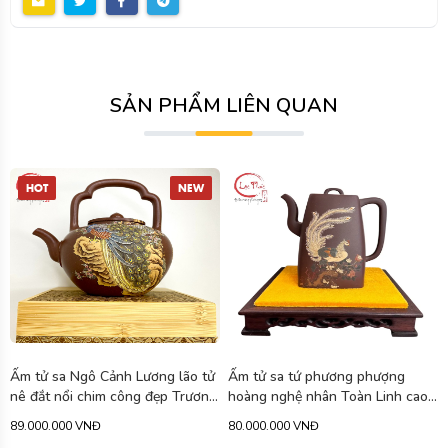
SẢN PHẨM LIÊN QUAN
ử
Ấm tử sa tứ phương phượng
Ấm tử sa tuyết hoa hoàng kim
g
hoàng nghệ nhân Toàn Linh cao
đoạn nê vẽ rồng cao cấp 340ml
cấp 750ml ATS471
ATS463
80.000.000 VNĐ
79.900.000 VNĐ
-11%
90.000.000 VNĐ