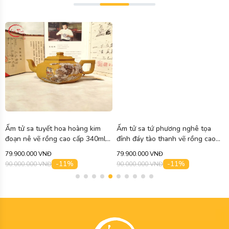
Ấm tử sa tuyết hoa hoàng kim
Ấm tử sa tứ phương nghê tọa
đoạn nê vẽ rồng cao cấp 340ml
đỉnh đáy tào thanh vẽ rồng cao
ATS463
cấp 300ml ATS464
79.900.000 VNĐ
79.900.000 VNĐ
-11%
-11%
90.000.000 VNĐ
90.000.000 VNĐ