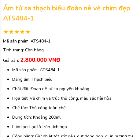
Ấm tử sa thạch biểu đoàn nê vẽ chim đẹp
ATS484-1
Mã sản phẩm:
ATS484-1
Tình trạng:
Còn hàng
2.800.000 VNĐ
Giá bán:
Mã sản phẩm: ATS484-1
Dáng ấm: Thạch biểu
Chất đất: Đoàn nê tử sa nguyên khoáng
Họa tiết: Vẽ chim và trúc thủ công, màu sắc hài hòa
Chế tác: Thủ công toàn chế
Dung tích: Khoảng 200ml
Lưới lọc: Lọc lỗ tròn tích hợp
Công năng: Giữ nhiệt tốt, rót đều, dứt dòng gọn, giúp hương trà