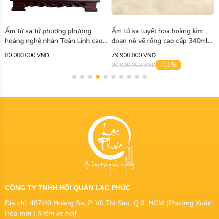
Ấm tử sa tứ phương phượng
Ấm tử sa tuyết hoa hoàng kim
hoàng nghệ nhân Toàn Linh cao
đoạn nê vẽ rồng cao cấp 340ml
cấp 750ml ATS471
ATS463
80.000.000 VNĐ
79.900.000 VNĐ
-11%
90.000.000 VNĐ
CÔNG TY TNHH HỘI QUÁN LẠC PHÚC
Địa chỉ: 487/40 Hoàng Sa, P. Võ Thị Sáu, Q.3, HCM (Phường Xuân
(Hẻm xe hơi)
Hòa mới )