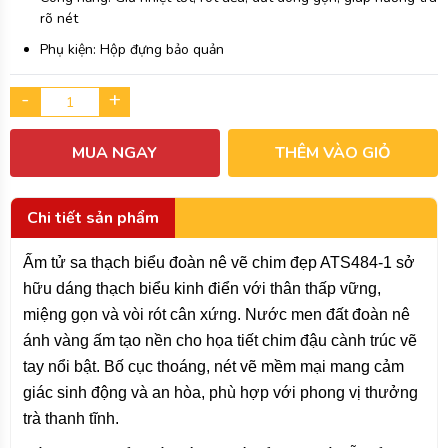
rõ nét
Phụ kiện: Hộp đựng bảo quản
-
+
MUA NGAY
THÊM VÀO GIỎ
Chi tiết sản phẩm
Ấm tử sa thạch biểu đoàn nê vẽ chim đẹp ATS484-1 sở
hữu dáng thạch biểu kinh điển với thân thấp vững,
miệng gọn và vòi rót cân xứng. Nước men đất đoàn nê
ánh vàng ấm tạo nền cho họa tiết chim đậu cành trúc vẽ
tay nổi bật. Bố cục thoáng, nét vẽ mềm mại mang cảm
giác sinh động và an hòa, phù hợp với phong vị thưởng
trà thanh tĩnh.