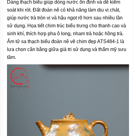
Dáng thạch biểu giúp dòng nước ổn định và dễ kiểm
soát khi rót. Đất đoàn nê có khả năng làm dịu vị chát,
giúp nước trà tròn vị và hậu ngọt rõ hơn sau nhiều lần
sử dụng. Họa tiết chim trúc biểu trưng cho thanh cao và
sinh khí, thích hợp pha ô long, nham trà hoặc hồng trà.
Ấm tử sa thạch biểu đoàn nê vẽ chim đẹp ATS484-1 là
lựa chọn cân bằng giữa giá trị sử dụng và thẩm mỹ sưu
tầm.