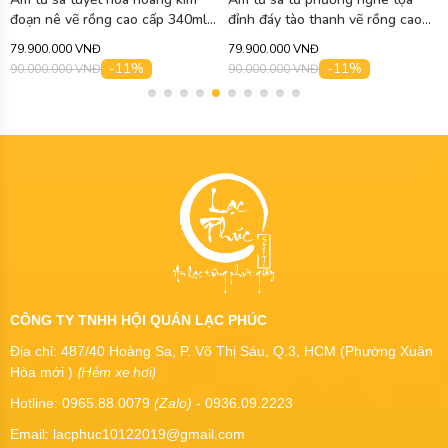
đoạn nê vẽ rồng cao cấp 340ml
đỉnh đáy tào thanh vẽ rồng cao
ATS463
cấp 300ml ATS464
79.900.000 VNĐ
79.900.000 VNĐ
-11%
-11%
90.000.000 VNĐ
90.000.000 VNĐ
CÔNG TY TNHH HỘI QUÁN LẠC PHÚC
Địa chỉ: 487/40 Hoàng Sa, P. Võ Thị Sáu, Q.3, HCM (Phường Xuân
(Hẻm xe hơi)
Hòa mới )
Hotline: 0965.88.0079
(Zalo)
- 0936.09.2223
Email: lacphuc10122019@gmail.com