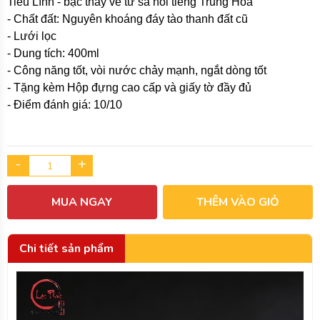
Tiểu Lĩnh - bậc thầy vẽ tử sa nổi tiếng Trung Hoa
- Chất đất: Nguyên khoáng đáy tào thanh đất cũ
- Lưới lọc
- Dung tích: 400ml
- Công năng tốt, vòi nước chảy mạnh, ngắt dòng tốt
- Tặng kèm Hộp đựng cao cấp và giấy tờ đầy đủ
- Điểm đánh giá: 10/10
-
+
MUA NGAY
THÊM VÀO GIỎ
Chi tiết sản phẩm