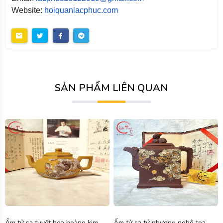
Website:
hoiquanlacphuc.com
SẢN PHẨM LIÊN QUAN
Ấm tử sa tuyết hoa hoàng kim
Ấm tử sa tứ phương nghê tọa