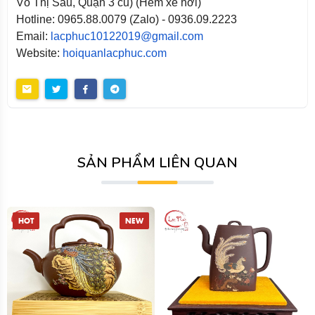
Võ Thị Sáu, Quận 3 cũ) (Hẻm xe hơi)
Hotline: 0965.88.0079 (Zalo) - 0936.09.2223
Email:
lacphuc10122019@gmail.com
Website:
hoiquanlacphuc.com
SẢN PHẨM LIÊN QUAN
HOT
NEW