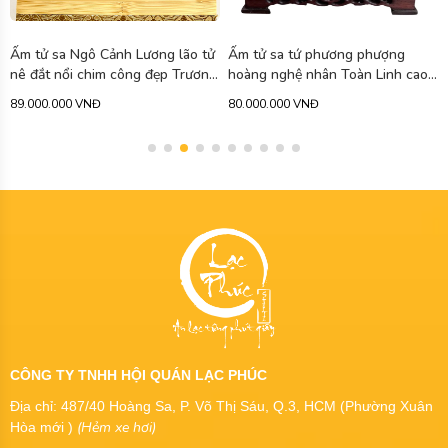
Ấm tử sa Ngô Cảnh Lương lão tử
Ấm tử sa tứ phương phượng
nê đắt nổi chim công đẹp Trương
hoàng nghệ nhân Toàn Linh cao
Tiểu Linh 850ml ATS402
cấp 750ml ATS471
89.000.000 VNĐ
80.000.000 VNĐ
CÔNG TY TNHH HỘI QUÁN LẠC PHÚC
Địa chỉ: 487/40 Hoàng Sa, P. Võ Thị Sáu, Q.3, HCM (Phường Xuân
(Hẻm xe hơi)
Hòa mới )