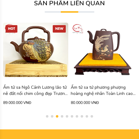
SẢN PHẨM LIÊN QUAN
HOT
NEW
Ấm tử sa Ngô Cảnh Lương lão tử
Ấm tử sa tứ phương phượng
nê đắt nổi chim công đẹp Trương
hoàng nghệ nhân Toàn Linh cao
Tiểu Linh 850ml ATS402
cấp 750ml ATS471
89.000.000 VNĐ
80.000.000 VNĐ