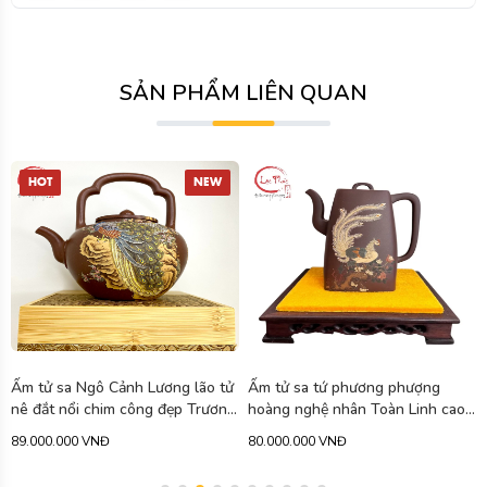
SẢN PHẨM LIÊN QUAN
Ấm tử sa tứ phương phượng
Ấm tử sa tuyết hoa hoàng kim
hoàng nghệ nhân Toàn Linh cao
đoạn nê vẽ rồng cao cấp 340ml
cấp 750ml ATS471
ATS463
80.000.000 VNĐ
79.900.000 VNĐ
-11%
90.000.000 VNĐ