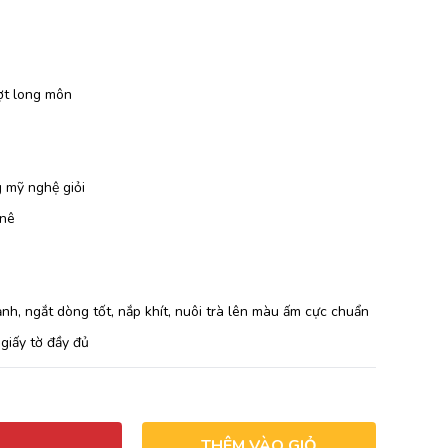
ợt long môn
 mỹ nghệ giỏi
 nê
nh, ngắt dòng tốt, nắp khít, nuôi trà lên màu ấm cực chuẩn
giấy tờ đầy đủ
THÊM VÀO GIỎ