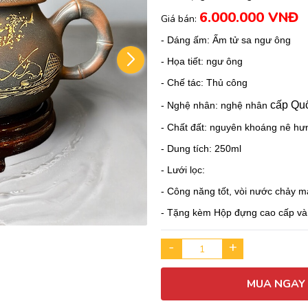
6.000.000 VNĐ
Giá bán:
- Dáng ấm: Ấm tử sa ngư ông
- Họa tiết: ngư ông
- Chế tác: Thủ công
cấp Quố
- Nghệ nhân: nghệ nhân
- Chất đất: nguyên khoáng nê hư
- Dung tích: 250ml
- Lưới lọc:
- Công năng tốt, vòi nước chảy m
- Tặng kèm Hộp đựng cao cấp và 
-
+
MUA NGAY