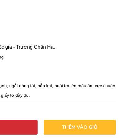
c gia - Trương Chấn Hạ.
ng
ạnh, ngắt dòng tốt, nắp khí, nuôi trà lên màu ấm cực chuẩn
giấy tờ đầy đủ.
THÊM VÀO GIỎ