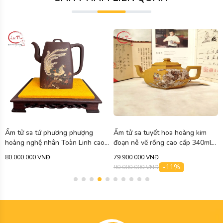
Ấm tử sa tứ phương phượng
Ấm tử sa tuyết hoa hoàng kim
hoàng nghệ nhân Toàn Linh cao
đoạn nê vẽ rồng cao cấp 340ml
cấp 750ml ATS471
ATS463
80.000.000 VNĐ
79.900.000 VNĐ
-11%
90.000.000 VNĐ