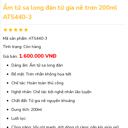
Ấm tử sa long đán tử gia nê trơn 200ml
ATS440-3
Mã sản phẩm:
ATS440-3
Tình trạng:
Còn hàng
1.600.000 VNĐ
Giá bán:
Dáng ấm: Ấm tử sa long đán
Bề mặt: Trơn nhẵn không họa tiết
Chế tác: Hoàn toàn thủ công
Nghệ nhân: Chế tác bởi nghệ nhân lão luyện
Chất đất: Tử gia nê nguyên khoáng
Dung tích: 200ml
Lưới lọc:
Công năng: Vòi rót mạnh, dứt dòng rõ ràng; nắp kín giúp giữ