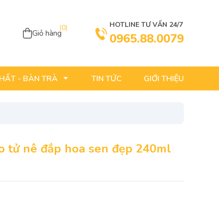
HOTLINE TƯ VẤN 24/7
(
0
)
Giỏ hàng
0965.88.0079
TIN TỨC
GIỚI THIỆU
THẤT - BÀN TRÀ
ão tử nê đắp hoa sen đẹp 240ml