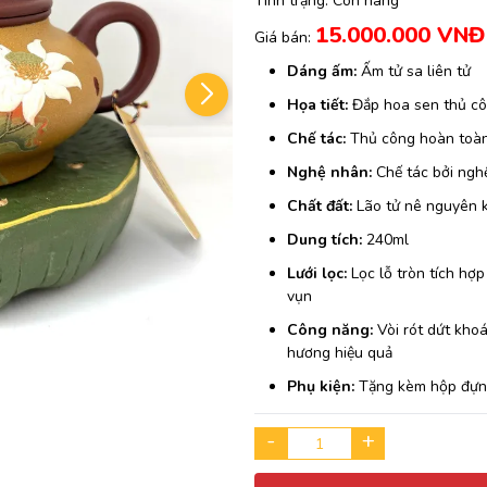
Tình trạng:
Còn hàng
15.000.000 VNĐ
Giá bán:
Dáng ấm:
Ấm tử sa liên tử
Họa tiết:
Đắp hoa sen thủ c
Chế tác:
Thủ công hoàn toà
Nghệ nhân:
Chế tác bởi nghệ
Chất đất:
Lão tử nê nguyên 
Dung tích:
240ml
Lưới lọc:
Lọc lỗ tròn tích hợp
vụn
Công năng:
Vòi rót dứt khoá
hương hiệu quả
Phụ kiện:
Tặng kèm hộp đựng
-
+