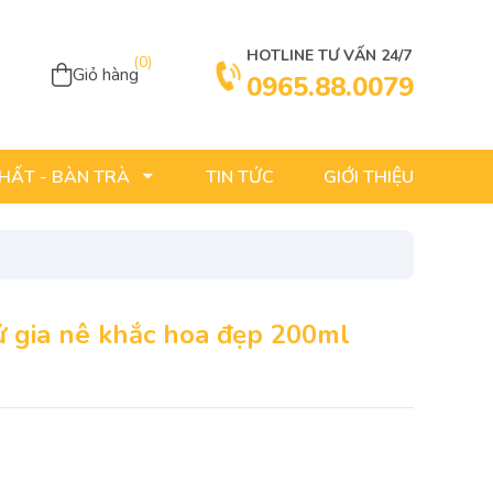
HOTLINE TƯ VẤN 24/7
(
0
)
Giỏ hàng
0965.88.0079
TIN TỨC
GIỚI THIỆU
THẤT - BÀN TRÀ
ử gia nê khắc hoa đẹp 200ml