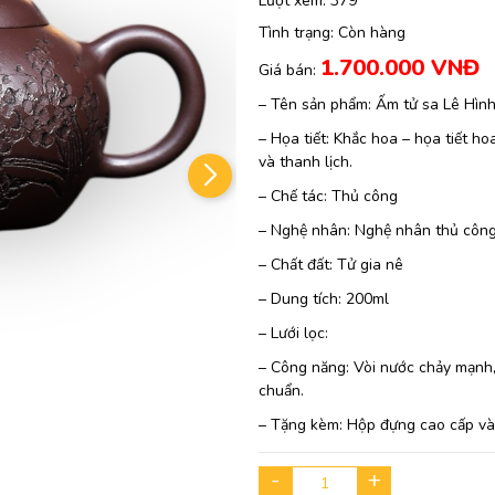
Lượt xem:
379
Tình trạng:
Còn hàng
1.700.000 VNĐ
Giá bán:
– Tên sản phẩm: Ấm tử sa Lê Hìn
– Họa tiết: Khắc hoa – họa tiết h
và thanh lịch.
– Chế tác: Thủ công
– Nghệ nhân: Nghệ nhân thủ công
– Chất đất: Tử gia nê
– Dung tích: 200ml
– Lưới lọc:
– Công năng: Vòi nước chảy mạnh, 
chuẩn.
– Tặng kèm: Hộp đựng cao cấp và 
-
+