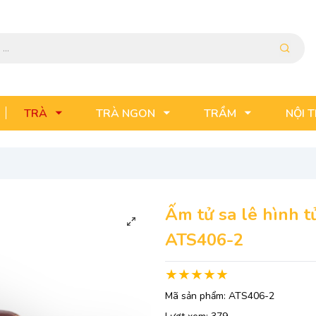
TRÀ
TRÀ NGON
TRẦM
NỘI 
Ấm tử sa lê hình t
ATS406-2
Mã sản phẩm:
ATS406-2