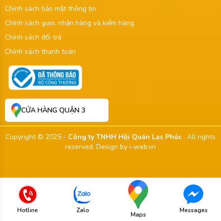
Chính sách bảo mật thông tin
Chính sách giao, nhận hàng và kiểm hàng
Chính sách đổi trả
Chính sách thanh toán
CỬA HÀNG QUẬN 3
Copyright © 2025 -
Công ty TNHH Hội Quán Lạc Phúc
. All rights
reserved.
Design by i-web.vn
Hotline
Zalo
Messages
Maps