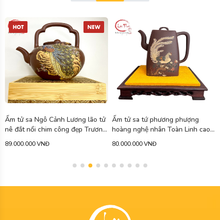
Ấm tử sa tứ phương phượng
Ấm tử sa tuyết hoa hoàng kim
hoàng nghệ nhân Toàn Linh cao
đoạn nê vẽ rồng cao cấp 340ml
cấp 750ml ATS471
ATS463
80.000.000 VNĐ
79.900.000 VNĐ
-11%
90.000.000 VNĐ