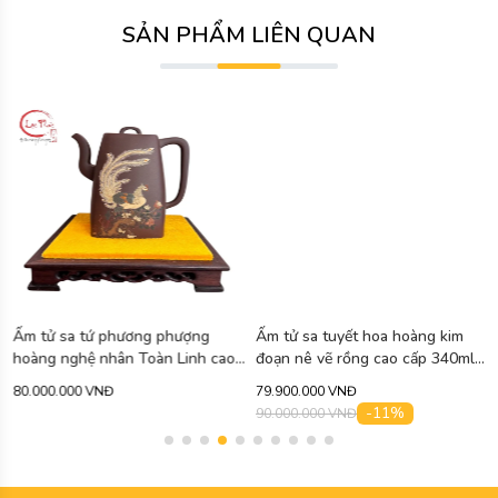
SẢN PHẨM LIÊN QUAN
Ấm tử sa tứ phương phượng
Ấm tử sa tuyết hoa hoàng kim
hoàng nghệ nhân Toàn Linh cao
đoạn nê vẽ rồng cao cấp 340ml
cấp 750ml ATS471
ATS463
80.000.000 VNĐ
79.900.000 VNĐ
-11%
90.000.000 VNĐ