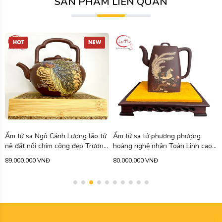
SẢN PHẨM LIÊN QUAN
Ấm tử sa tứ phương phượng
Ấm tử sa tuyết hoa hoàng kim
hoàng nghệ nhân Toàn Linh cao
đoạn nê vẽ rồng cao cấp 340ml
cấp 750ml ATS471
ATS463
80.000.000 VNĐ
79.900.000 VNĐ
-11%
90.000.000 VNĐ