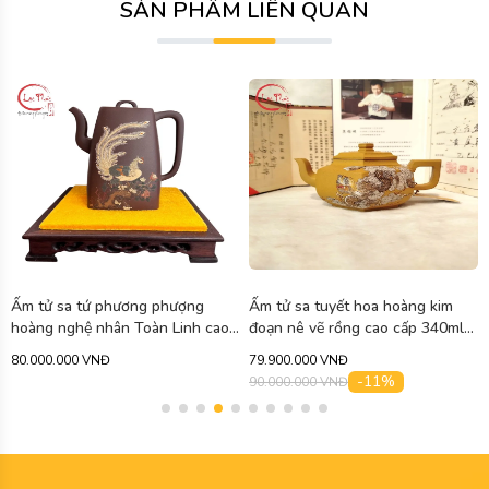
SẢN PHẨM LIÊN QUAN
Ấm tử sa tứ phương phượng
Ấm tử sa tuyết hoa hoàng kim
hoàng nghệ nhân Toàn Linh cao
đoạn nê vẽ rồng cao cấp 340ml
cấp 750ml ATS471
ATS463
80.000.000 VNĐ
79.900.000 VNĐ
-11%
90.000.000 VNĐ