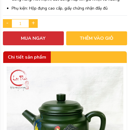
Phụ kiện: Hộp đựng cao cấp, giấy chứng nhận đầy đủ
-
+
MUA NGAY
THÊM VÀO GIỎ
Chi tiết sản phẩm