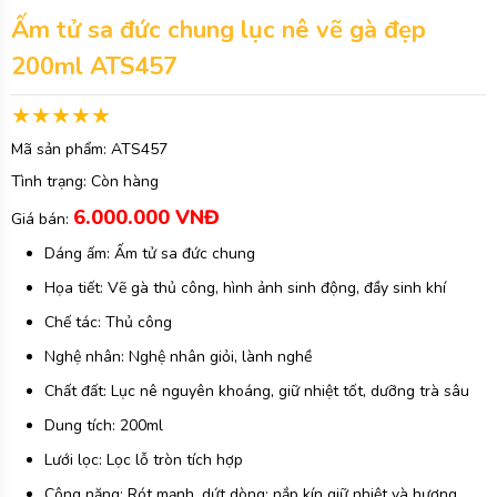
Ấm tử sa đức chung lục nê vẽ gà đẹp
200ml ATS457
Mã sản phẩm:
ATS457
Tình trạng:
Còn hàng
6.000.000 VNĐ
Giá bán:
Dáng ấm: Ấm tử sa đức chung
Họa tiết: Vẽ gà thủ công, hình ảnh sinh động, đầy sinh khí
Chế tác: Thủ công
Nghệ nhân: Nghệ nhân giỏi, lành nghề
Chất đất: Lục nê nguyên khoáng, giữ nhiệt tốt, dưỡng trà sâu
Dung tích: 200ml
Lưới lọc: Lọc lỗ tròn tích hợp
Công năng: Rót mạnh, dứt dòng; nắp kín giữ nhiệt và hương