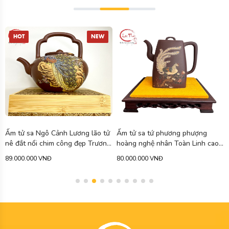
Ấm tử sa tứ phương phượng
Ấm tử sa tuyết hoa hoàng kim
hoàng nghệ nhân Toàn Linh cao
đoạn nê vẽ rồng cao cấp 340ml
cấp 750ml ATS471
ATS463
80.000.000 VNĐ
79.900.000 VNĐ
-11%
90.000.000 VNĐ