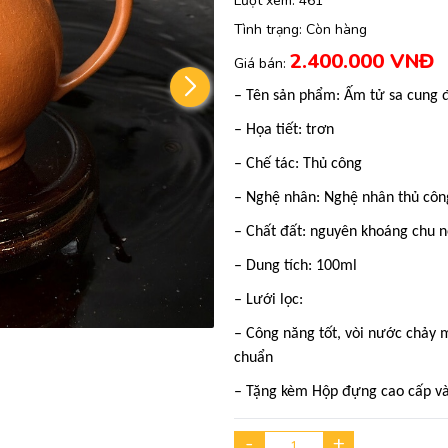
Lượt xem:
461
Tình trạng:
Còn hàng
2.400.000 VNĐ
Giá bán:
– Tên sản phẩm: Ấm tử sa cung 
– Họa tiết: trơn
– Chế tác: Thủ công
– Nghệ nhân: Nghệ nhân thủ côn
– Chất đất: nguyên khoáng chu 
– Dung tích: 100ml
– Lưới lọc:
– Công năng tốt, vòi nước chảy m
chuẩn
– Tặng kèm Hộp đựng cao cấp và
-
+