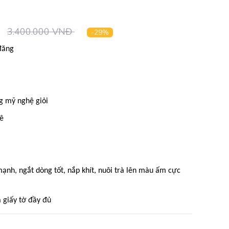
3.400.000 VNĐ
-29%
đăng
g mỹ nghệ giỏi
nê
ạnh, ngắt dòng tốt, nắp khít, nuôi trà lên màu ấm cực
 giấy tờ đầy đủ