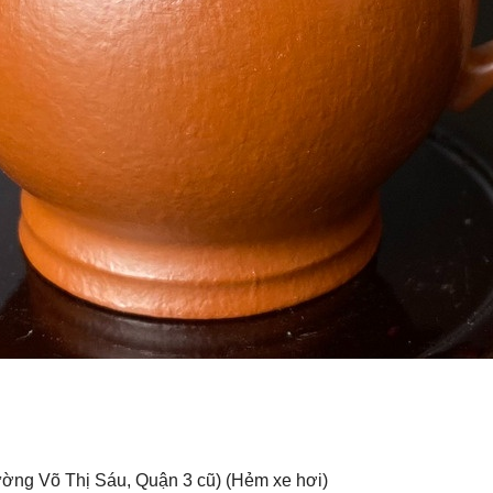
ờng Võ Thị Sáu, Quận 3 cũ) (Hẻm xe hơi)