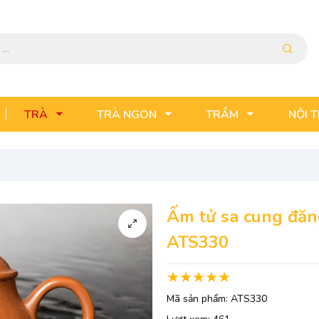
TRÀ
TRÀ NGON
TRẦM
NỘI 
Ấm tử sa cung đăn
ATS330
Mã sản phẩm:
ATS330