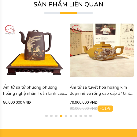
SẢN PHẨM LIÊN QUAN
Ấm tử sa tứ phương phượng
Ấm tử sa tuyết hoa hoàng kim
hoàng nghệ nhân Toàn Linh cao
đoạn nê vẽ rồng cao cấp 340ml
cấp 750ml ATS471
ATS463
80.000.000 VNĐ
79.900.000 VNĐ
-11%
90.000.000 VNĐ