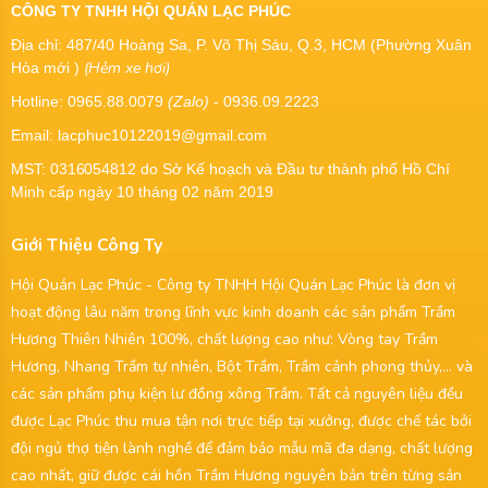
CÔNG TY TNHH HỘI QUÁN LẠC PHÚC
Địa chỉ: 487/40 Hoàng Sa, P. Võ Thị Sáu, Q.3, HCM (Phường Xuân
(Hẻm xe hơi)
Hòa mới )
Hotline: 0965.88.0079
(Zalo)
- 0936.09.2223
Email: lacphuc10122019@gmail.com
MST:
0316054812
do Sở Kế hoạch và Đầu tư thành phố Hồ Chí
Minh cấp ngày 10 tháng 02 năm 2019
Giới Thiệu Công Ty
Hội Quán Lạc Phúc - Công ty TNHH Hội Quán Lạc Phúc là đơn vị
hoạt động lâu năm trong lĩnh vực kinh doanh các sản phẩm Trầm
Hương Thiên Nhiên 100%, chất lượng cao như: Vòng tay Trầm
Hương, Nhang Trầm tự nhiên, Bột Trầm, Trầm cảnh phong thủy,... và
các sản phẩm phụ kiện lư đồng xông Trầm. Tất cả nguyên liệu đều
được Lạc Phúc thu mua tận nơi trực tiếp tại xưởng, được chế tác bởi
đội ngủ thợ tiện lành nghề để đảm bảo mẫu mã đa dạng, chất lượng
cao nhất, giữ được cái hồn Trầm Hương nguyên bản trên từng sản