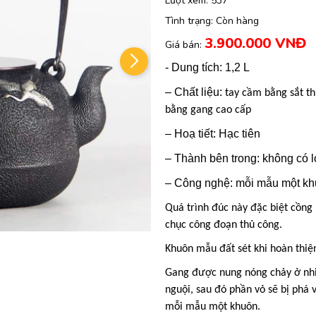
Lượt xem:
537
Tình trạng:
Còn hàng
3.900.000 VNĐ
Giá bán:
- Dung tích: 1,2 L
– Chất liệu:
tay cầm bằng sắt th
bằng gang cao cấp
– Hoạ tiết: Hạc tiên
– Thành bên trong: không có 
– Công nghệ: mỗi mẫu một kh
Quá trình đúc này đặc biệt cồng
chục công đoạn thủ công.
Khuôn mẫu đất sét khi hoàn thiệ
Gang được nung nóng chảy ở nhi
nguội, sau đó phần vỏ sẽ bị phá 
mỗi mẫu một khuôn.