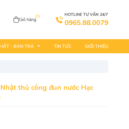
HOTLINE TƯ VẤN 24/7
(
0
)
Giỏ hàng
0965.88.0079
TIN TỨC
GIỚI THIỆU
THẤT - BÀN TRÀ
Nhật thủ công đun nước Hạc
0