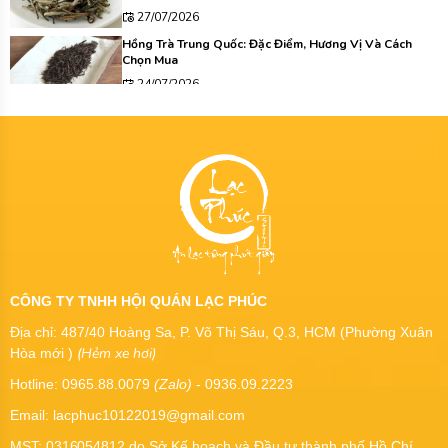
27/07/2026
Hồng Trà Trung Quốc: Đặc Điểm, Hương Vị Và Cách
Chọn Mua
24/07/2026
CÔNG TY TNHH HỘI QUÁN LẠC PHÚC
Địa chỉ: 487/40 Hoàng Sa, P. Võ Thị Sáu, Q.3, HCM (Phường Xuân
(Hẻm xe hơi)
Hòa mới )
Hotline: 0965.88.0079
(Zalo)
- 0936.09.2223
Email: lacphuc10122019@gmail.com
MST:
0316054812
do Sở Kế hoạch và Đầu tư thành phố Hồ Chí