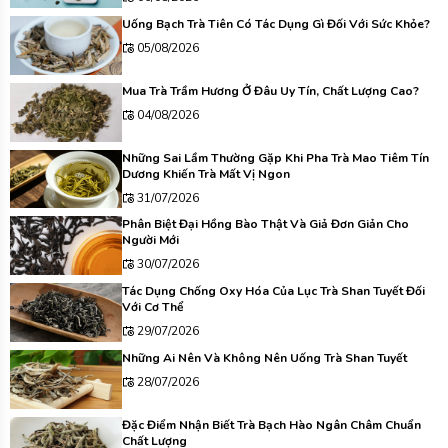
Uống Bạch Trà Tiên Có Tác Dụng Gì Đối Với Sức Khỏe?
05/08/2026
Mua Trà Trầm Hương Ở Đâu Uy Tín, Chất Lượng Cao?
04/08/2026
Những Sai Lầm Thường Gặp Khi Pha Trà Mao Tiêm Tín
Dương Khiến Trà Mất Vị Ngon
31/07/2026
Phân Biệt Đại Hồng Bào Thật Và Giả Đơn Giản Cho
Người Mới
30/07/2026
Tác Dụng Chống Oxy Hóa Của Lục Trà Shan Tuyết Đối
Với Cơ Thể
29/07/2026
Những Ai Nên Và Không Nên Uống Trà Shan Tuyết
28/07/2026
Đặc Điểm Nhận Biết Trà Bạch Hào Ngân Châm Chuẩn
Chất Lượng