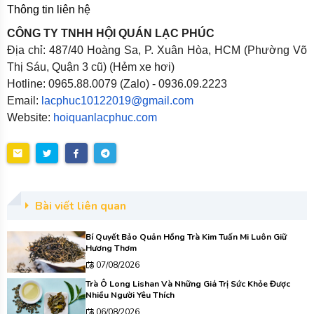
Thông tin liên hệ
CÔNG TY TNHH HỘI QUÁN LẠC PHÚC
Địa chỉ: 487/40 Hoàng Sa, P. Xuân Hòa, HCM (Phường Võ
Thị Sáu, Quận 3 cũ) (Hẻm xe hơi)
Hotline: 0965.88.0079 (Zalo) - 0936.09.2223
Email:
lacphuc10122019@gmail.com
Website:
hoiquanlacphuc.com
Bài viết liên quan
Bí Quyết Bảo Quản Hồng Trà Kim Tuấn Mi Luôn Giữ
Hương Thơm
07/08/2026
Trà Ô Long Lishan Và Những Giá Trị Sức Khỏe Được
Nhiều Người Yêu Thích
06/08/2026