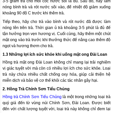
3-5 gram trà cho mỗi cốc nước sôi là đủ. Sau đó, hãy làm
nóng bình trà và rót nước sôi vào, để nhiệt độ giảm xuống
khoảng 90 độ C trước khi thêm trà.
Tiếp theo, hãy cho trà vào bình và rót nước đã được làm
nóng lên trên trà. Thời gian ủ trà khoảng 3-5 phút là đủ để
tận hưởng trọn vẹn hương vị. Cuối cùng, hãy thêm một chút
mật ong vào trà trước khi thưởng thức để nâng cao thêm độ
ngọt và hương thơm cho trà.
1.3 Những lợi ích sức khỏe khi uống mật ong Đài Loan
Hồng trà mật ong Đài Loan không chỉ mang lại trải nghiệm
vị giác tuyệt vời mà còn có nhiều lợi ích cho sức khỏe. Loại
trà này chứa nhiều chất chống oxy hóa, giúp cải thiện hệ
miễn dịch và bảo vệ cơ thể khỏi các tác nhân gây hại.
2. Hồng Trà Chính Sơn Tiểu Chủng
Hồng trà Chính Sơn Tiểu Chủng
là một trong những loại trà
quý giá đến từ vùng núi Chính Sơn, Đài Loan. Được biết
đến với chất lượng tuyệt vời, loại trà này không chỉ đem lại