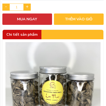
-
+
MUA NGAY
THÊM VÀO GIỎ
Chi tiết sản phẩm