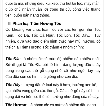
đuổi tà ma, những điều xui xẻo, thu hút tài lộc, may mắn,
giúp chủ nhân thuận lợi trong thi cử, công việc thăng
tiến, buôn bán hang thông.
Phân loại Trầm Hương Tốc
Có khoảng vài chục loại Tốc với các tên gọi như Tốc
Kiến, Tốc Đá, Tốc Cá Ngừ, Tốc Lọn, Tốc Dây,… Tuy
nhiên, dựa vào đặc điểm hình thức hay mùi hương, có
thể chia Trầm Hương Tốc thành 4 nhóm chính:
Tốc Đỉa
:
Là nhóm tốc có mức độ nhiễm dầu nhiều nhất.
Sở dĩ gọi là Tốc Đỉa bởi lẽ hình dạng lượng dầu chảy
trong trong các thớ gỗ dạng nhỏ, cỡ như ngón tay hay
đầu đũa con có hình thù giống như con đỉa.
Tốc Dây
:
Lượng dầu ở loại này ít hơn, thường xen kẽ,
tạo nhiều vòng giữa các thớ gỗ. Các thớ gỗ này có hình
dạng dài và tròn, có thể liên tưởng như dáng của rễ cây.
Tốc Hương
:
Là nhóm tốc có mức độ nhiễm dầu dạng