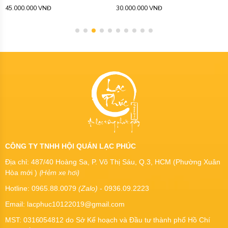
45.000.000 VNĐ
30.000.000 VNĐ
CÔNG TY TNHH HỘI QUÁN LẠC PHÚC
Địa chỉ: 487/40 Hoàng Sa, P. Võ Thị Sáu, Q.3, HCM (Phường Xuân
(Hẻm xe hơi)
Hòa mới )
Hotline: 0965.88.0079
(Zalo)
- 0936.09.2223
Email: lacphuc10122019@gmail.com
MST:
0316054812
do Sở Kế hoạch và Đầu tư thành phố Hồ Chí