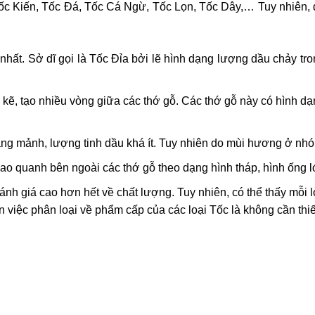
Tốc Kiến, Tốc Đá, Tốc Cá Ngừ, Tốc Lọn, Tốc Dây,… Tuy nhiên,
ất. Sở dĩ gọi là Tốc Đỉa bởi lẽ hình dạng lượng dầu chảy tro
kẽ, tạo nhiều vòng giữa các thớ gỗ. Các thớ gỗ này có hình dạn
g mảnh, lượng tinh dầu khá ít. Tuy nhiên do mùi hương ở nhó
 quanh bên ngoài các thớ gỗ theo dạng hình tháp, hình ống l
h giá cao hơn hết về chất lượng. Tuy nhiên, có thể thấy mỗi l
 việc phân loại về phẩm cấp của các loại Tốc là không cần thiế