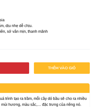
sia
, dịu nhẹ dễ chịu.
ên, sớ vân mịn, thanh mãnh
THÊM VÀO GIỎ
 trình tạo ra trầm, mỗi cây dó bầu sẽ cho ra nhiều
g, mùi hương, màu sắc,… đặc trưng của riêng nó.