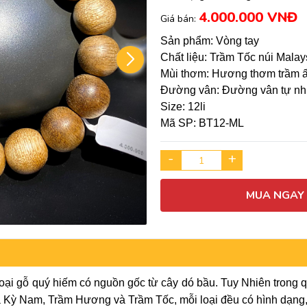
4.000.000 VNĐ
Giá bán:
Sản phẩm: Vòng tay
Chất liệu: Trầm Tốc núi Malay
Mùi thơm: Hương thơm trầm ấm
Đường vân: Đường vân tự nhi
Size: 12li
Mã SP: BT12-ML
-
+
MUA NGAY
ại gỗ quý hiếm có nguồn gốc từ cây dó bầu. Tuy Nhiên trong quá
 là Kỳ Nam, Trầm Hương và Trầm Tốc, mỗi loại đều có hình dạn