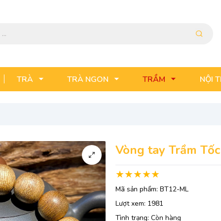
TRÀ
TRÀ NGON
TRẦM
NỘI 
Vòng tay Trầm Tốc
Mã sản phẩm:
BT12-ML
Lượt xem:
1981
Tình trạng:
Còn hàng