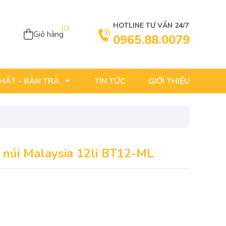
HOTLINE TƯ VẤN 24/7
(
0
)
Giỏ hàng
0965.88.0079
TIN TỨC
GIỚI THIỆU
THẤT - BÀN TRÀ
 núi Malaysia 12li BT12-ML