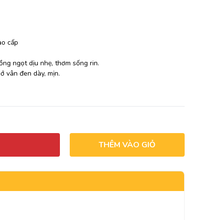
cao cấp
ng ngọt dịu nhẹ, thơm sống rin.
ớ vân đen dày, mịn.
THÊM VÀO GIỎ