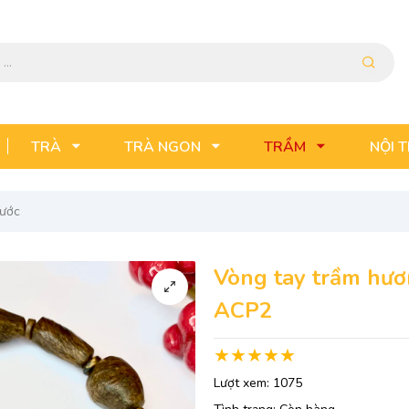
TRÀ
TRÀ NGON
TRẦM
NỘI 
nước
Vòng tay trầm hươn
ACP2
Lượt xem:
1075