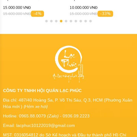
15.000.000 VNĐ
10.000.000 VNĐ
-4%
-33%
15.600.000 VNĐ
15.000.000 VNĐ
CÔNG TY TNHH HỘI QUÁN LẠC PHÚC
Địa chỉ: 487/40 Hoàng Sa, P. Võ Thị Sáu, Q.3, HCM (Phường Xuân
(Hẻm xe hơi)
Hòa mới )
Hotline: 0965.88.0079
(Zalo)
- 0936.09.2223
Email: lacphuc10122019@gmail.com
MST:
0316054812
do Sở Kế hoạch và Đầu tư thành phố Hồ Chí