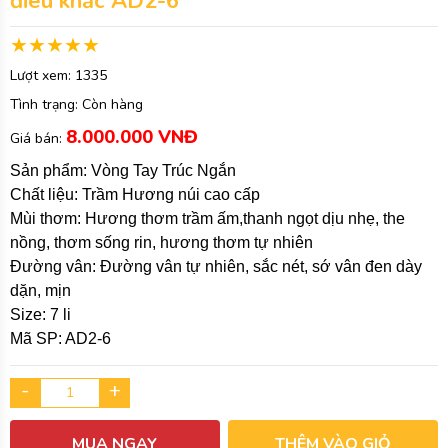
điêu khắc AD2-6
Lượt xem:
1335
Tình trạng:
Còn hàng
8.000.000 VNĐ
Giá bán:
Sản phẩm: Vòng Tay Trúc Ngắn
Chất liệu: Trầm Hương núi cao cấp
Mùi thơm: Hương thơm trầm ấm,thanh ngọt dịu nhẹ, the
nồng, thơm sống rin, hương thơm tự nhiên
Đường vân: Đường vân tự nhiên, sắc nét, sớ vân đen dày
dặn, mịn
Size: 7 li
Mã SP: AD2-6
-
+
MUA NGAY
THÊM VÀO GIỎ