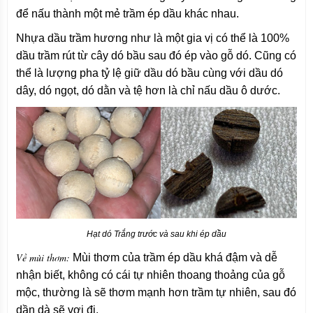
để nấu thành một mẻ trầm ép dầu khác nhau.
Nhựa dầu trầm hương như là một gia vị có thể là 100%
dầu trầm rút từ cây dó bầu sau đó ép vào gỗ dó. Cũng có
thể là lượng pha tỷ lệ giữ dầu dó bầu cùng với dầu dó
dây, dó ngọt, dó dằn và tệ hơn là chỉ nấu dầu ô dước.
Hạt dó Trắng trước và sau khi ép dầu
Về mùi thơm:
Mùi thơm của trầm ép dầu khá đậm và dễ
nhận biết, không có cái tự nhiên thoang thoảng của gỗ
mộc, thường là sẽ thơm mạnh hơn trầm tự nhiên, sau đó
dần dà sẽ vơi đi.